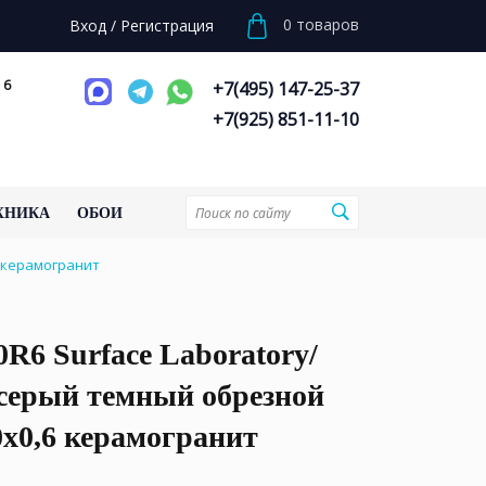
0
товаров
Вход
/
Регистрация
 6
+7(495) 147-25-37
+7(925) 851-11-10
ХНИКА
ОБОИ
6 керамогранит
R6 Surface Laboratory/
серый темный обрезной
0x0,6 керамогранит