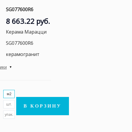
SG077600R6
8 663.22 руб.
Керама Марацци
SG077600R6
керамогранит
тики
м2
шт.
В КОРЗИНУ
упак.