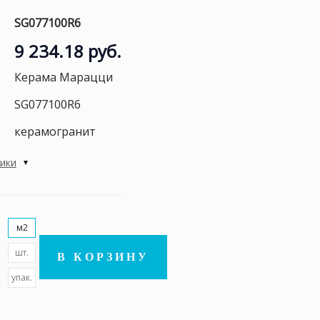
SG077100R6
9 234.18 руб.
Керама Марацци
SG077100R6
керамогранит
тики
м2
шт.
В КОРЗИНУ
упак.