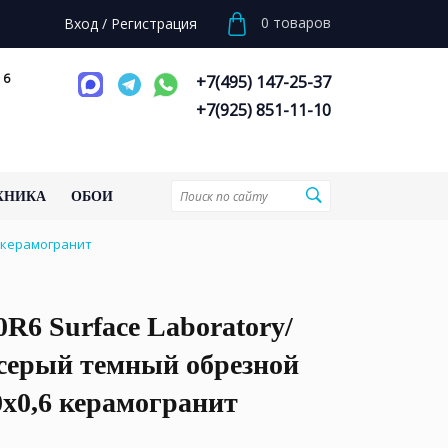
0
товаров
Вход
/
Регистрация
 6
+7(495) 147-25-37
+7(925) 851-11-10
ХНИКА
ОБОИ
6 керамогранит
R6 Surface Laboratory/
серый темный обрезной
0x0,6 керамогранит