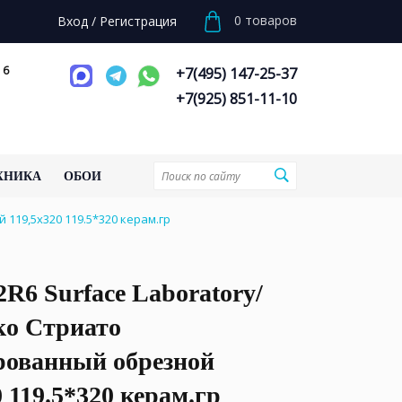
0
товаров
Вход
/
Регистрация
 6
+7(495) 147-25-37
+7(925) 851-11-10
ХНИКА
ОБОИ
119,5х320 119.5*320 керам.гр
R6 Surface Laboratory/
о Стриато
рованный обрезной
0 119.5*320 керам.гр