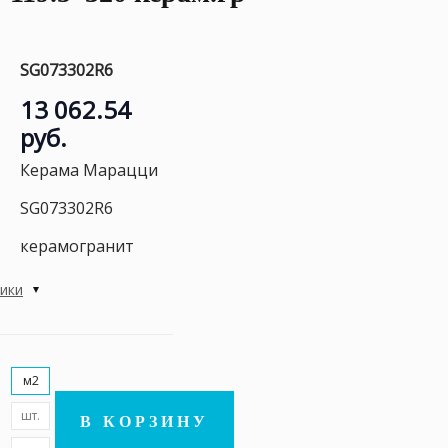
SG073302R6
13 062.54
руб.
Керама Марацци
SG073302R6
керамогранит
тики
м2
шт.
В КОРЗИНУ