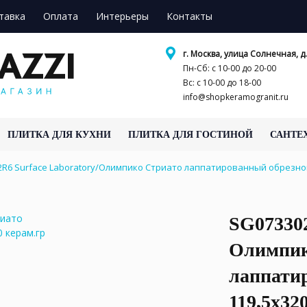
тавка
Оплата
Интерьеры
Контакты
г. Москва, улица Солнечная, д.
Пн-Сб: с 10-00 до 20-00
Вс: с 10-00 до 18-00
info@shopkeramogranit.ru
ПЛИТКА ДЛЯ КУХНИ
ПЛИТКА ДЛЯ ГОСТИНОЙ
САНТЕ
R6 Surface Laboratory/Олимпико Стриато лаппатированный обрезной 
SG073302
Олимпик
лаппати
119,5х32