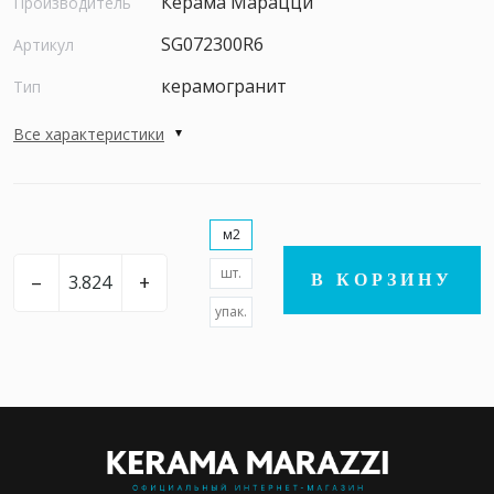
Керама Марацци
Производитель
SG072300R6
Артикул
керамогранит
Тип
Все характеристики
м2
шт.
–
+
В КОРЗИНУ
упак.