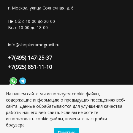
г. Москва, улица Солнечная, д. 6
Пн-Сб: с 10-00 до 20-00
Вс: с 10-00 до 18-00
info@shopkeramogranit.ru
+7(495) 147-25-37
+7(925) 851-11-10
На нашем сайте мы используем cookie файлы,
содержащие информацию о предыдущих посещениях веб-
Конфиденциальность персональной информации
сайта. Данные обрабатываются для улучшения качества
работы нашего веб-сайта. Если вы не хотите
использовать cookie файлы, измените настройки
Copyright © 2026 ИП Григорьян Юлия Сергеевна, ИНН:
браузера.
501703338416
Понятно