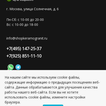
г. Москва, улица Солнечная, д. 6
Пн-Сб: с 10-00 до 20-00
Вс: с 10-00 до 18-00
info@shopkeramogranit.ru
+7(495) 147-25-37
+7(925) 851-11-10
На нашем сайте мы используем cookie файлы,
содержащие информацию о предыдущих посещениях веб-
Конфиденциальность персональной информации
сайта. Данные обрабатываются для улучшения качества
работы нашего веб-сайта. Если вы не хотите
использовать cookie файлы, измените настройки
Copyright © 2026 ИП Григорьян Юлия Сергеевна, ИНН:
браузера.
501703338416