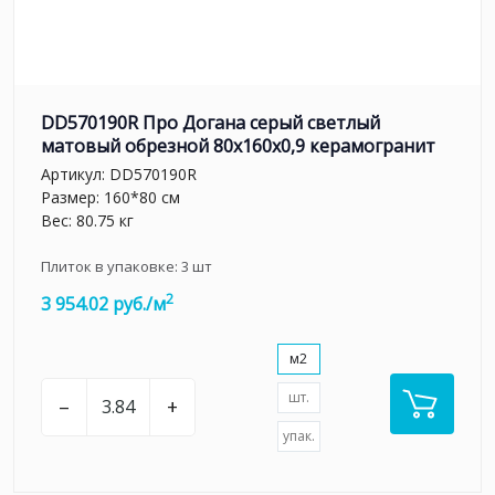
DD570190R Про Догана серый светлый
матовый обрезной 80x160x0,9 керамогранит
Артикул:
DD570190R
Размер: 160*80 см
Вес: 80.75 кг
Плиток в упаковке:
3
шт
2
3 954.02 руб./м
м2
шт.
–
+
упак.