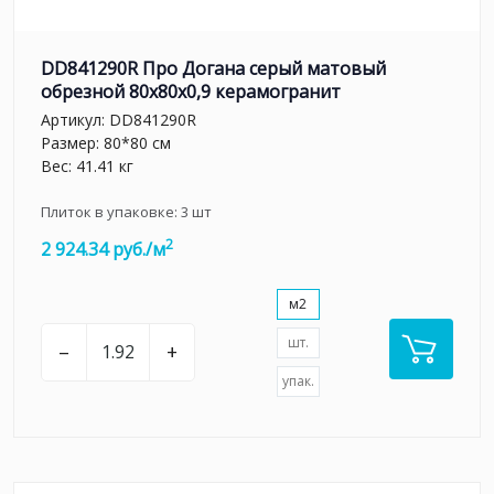
DD841290R Про Догана серый матовый
обрезной 80x80x0,9 керамогранит
Артикул:
DD841290R
Размер: 80*80 см
Вес: 41.41 кг
Плиток в упаковке:
3
шт
2
2 924.34 руб./м
м2
шт.
–
+
упак.