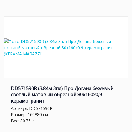
DD571590R (3.84м 3пл) Про Догана бежевый
светлый матовый обрезной 80x160x0,9
керамогранит
Артикул:
DD571590R
Размер: 160*80 см
Вес: 80.75 кг