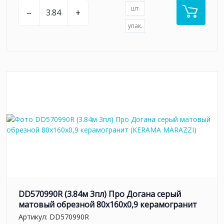
шт.
–
+
упак.
DD570990R (3.84м 3пл) Про Догана серый
матовый обрезной 80x160x0,9 керамогранит
Артикул:
DD570990R