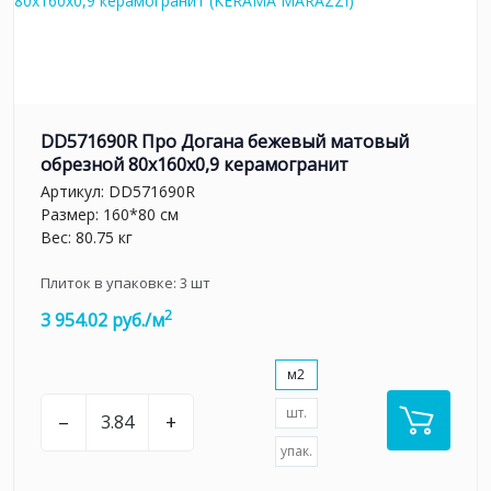
DD571690R Про Догана бежевый матовый
обрезной 80x160x0,9 керамогранит
Артикул:
DD571690R
Размер: 160*80 см
Вес: 80.75 кг
Плиток в упаковке:
3
шт
2
3 954.02 руб./м
м2
шт.
–
+
упак.