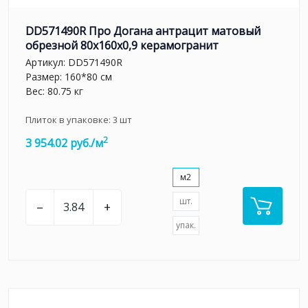
DD571490R Про Догана антрацит матовый
обрезной 80x160x0,9 керамогранит
Артикул:
DD571490R
Размер: 160*80 см
Вес: 80.75 кг
Плиток в упаковке:
3
шт
2
3 954.02 руб./м
м2
шт.
–
+
упак.