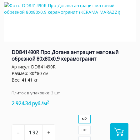
DD841490R Про Догана антрацит матовый
обрезной 80x80x0,9 керамогранит
Артикул:
DD841490R
Размер: 80*80 см
Вес: 41.41 кг
Плиток в упаковке:
3
шт
2
2 924.34 руб./м
м2
шт.
–
+