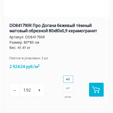
DD841790R Про Догана бежевый тёмный
матовый обрезной 80x80x0,9 керамогранит
Артикул:
DD841790R
Размер: 80*80 см
Вес: 41.41 кг
Плиток в упаковке:
3
шт
2
2 924.34 руб./м
м2
шт.
–
+
упак.