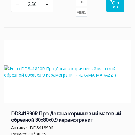
шт.
–
+
упак.
DD841890R Про Догана коричневый матовый
обрезной 80x80x0,9 керамогранит
Артикул:
DD841890R
Размер: 80*80 см