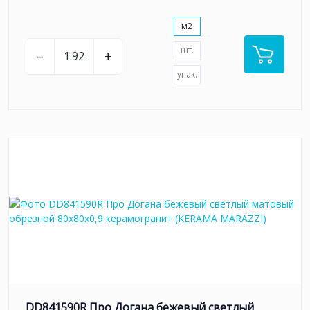
м2
шт.
–
+
упак.
DD841590R Про Догана бежевый светлый