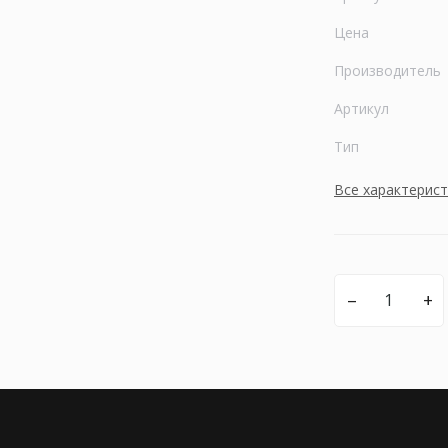
Цена
Производитель
Артикул
Тип
Все характерис
–
+