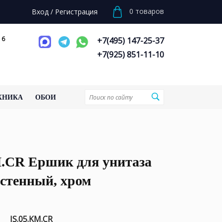
0
товаров
Вход
/
Регистрация
 6
+7(495) 147-25-37
+7(925) 851-11-10
ХНИКА
ОБОИ
M.CR Ершик для унитаза
стенный, хром
IS.05.KM.CR