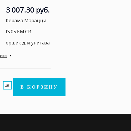
3 007.30 руб.
Керама Марацци
IS.05.KM.CR
ершик для унитаза
тики
шт.
В КОРЗИНУ