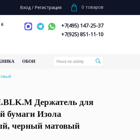
0
товаров
Вход
/
Регистрация
 6
+7(495) 147-25-37
+7(925) 851-11-10
ХНИКА
ОБОИ
атовый
M.BLK.M Держатель для
й бумаги Изола
ый, черный матовый