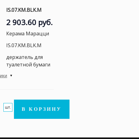
IS.07.KM.BLK.M
2 903.60 руб.
Керама Марацци
IS.07.KM.BLK.M
держатель для
туалетной бумаги
тики
шт.
В КОРЗИНУ