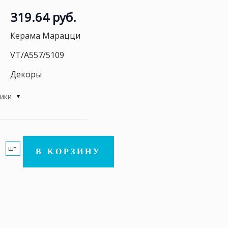
319.64 руб.
Керама Марацци
VT/A557/5109
Декоры
тики
шт.
В КОРЗИНУ