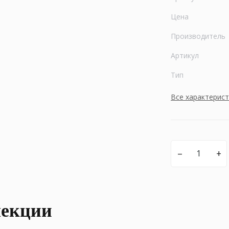
Цена
Производитель
Артикул
Тип
Все характерис
–
+
лекции