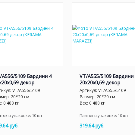
/A556/5109 Бардини 4
VT/A555/5109 Бардини 
x20x0,69 декор
20x20x0,69 декор
тикул:
VT/A556/5109
Артикул:
VT/A555/5109
змер: 20*20 см
Размер: 20*20 см
: 0.488 кг
Вес: 0.488 кг
иток в упаковке:
10
шт
Плиток в упаковке:
10
шт
9.64 руб.
319.64 руб.