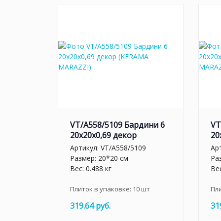
VT/A558/5109 Бардини 6
VT
20x20x0,69 декор
20
Артикул:
VT/A558/5109
Ар
Размер: 20*20 см
Ра
Вес: 0.488 кг
Вес
Плиток в упаковке:
10
шт
Пл
319.64 руб.
31