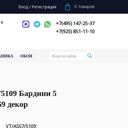
0
товаров
Вход
/
Регистрация
 6
+7(495) 147-25-37
+7(925) 851-11-10
ХНИКА
ОБОИ
5109 Бардини 5
69 декор
VT/A557/5109