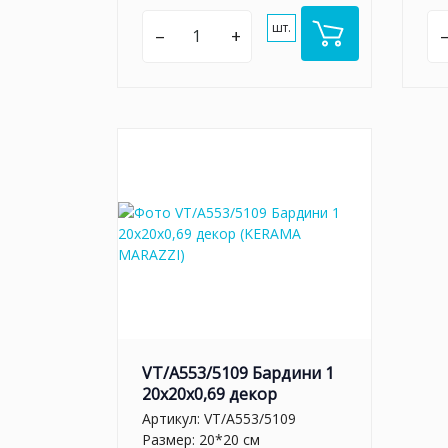
шт.
–
+
VT/A553/5109 Бардини 1
20x20x0,69 декор
Артикул:
VT/A553/5109
Размер: 20*20 см