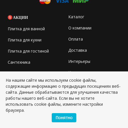
Каталог
АКЦИИ
О компании
Плитка для ванной
Оплата
Плитка для кухни
Доставка
Плитка для гостиной
Интерьеры
Сантехника
Контакты
Обои
На нашем сайте мы используем cookie файлы,
Карта сайта
содержащие информацию о предыдущих посещениях веб-
сайта. Данные обрабатываются для улучшения качества
Новости
работы нашего веб-сайта. Если вы не хотите
использовать cookie файлы, измените настройки
браузера.
ЦАРИЦЫНО
Понятно
г. Москва, улица Солнечная, д. 6