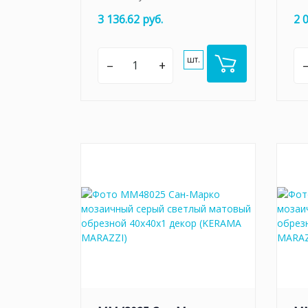
3 136.62 руб.
2 
шт.
–
+