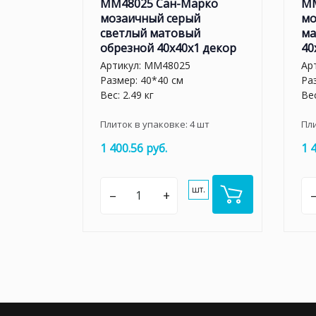
MM48025 Сан-Марко
MM
мозаичный серый
мо
светлый матовый
ма
обрезной 40x40x1 декор
40
Артикул:
MM48025
Ар
Размер: 40*40 см
Ра
Вес: 2.49 кг
Вес
Плиток в упаковке:
4
шт
Пл
1 400.56 руб.
1 
шт.
–
+