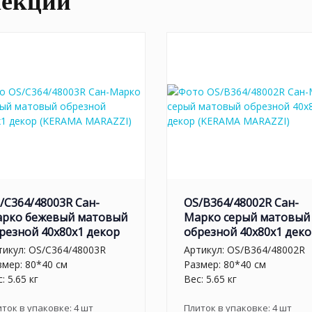
лекции
/C364/48003R Сан-
OS/B364/48002R Сан-
рко бежевый матовый
Марко серый матовый
резной 40x80x1 декор
обрезной 40x80x1 дек
тикул:
OS/C364/48003R
Артикул:
OS/B364/48002R
змер: 80*40 см
Размер: 80*40 см
: 5.65 кг
Вес: 5.65 кг
иток в упаковке:
4
шт
Плиток в упаковке:
4
шт