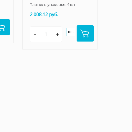
Плиток в упаковке:
4
шт
2 008.12 руб.
шт.
–
+