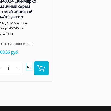
48024 Сан-Марко
заичный серый
товый обрезной
x40x1 декор
тикул:
MM48024
змер: 40*40 см
: 2.49 кг
иток в упаковке:
4
шт
400.56 руб.
шт.
–
+