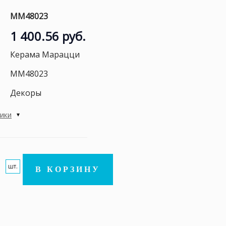
MM48023
1 400.56 руб.
Керама Марацци
MM48023
Декоры
тики
шт.
В КОРЗИНУ