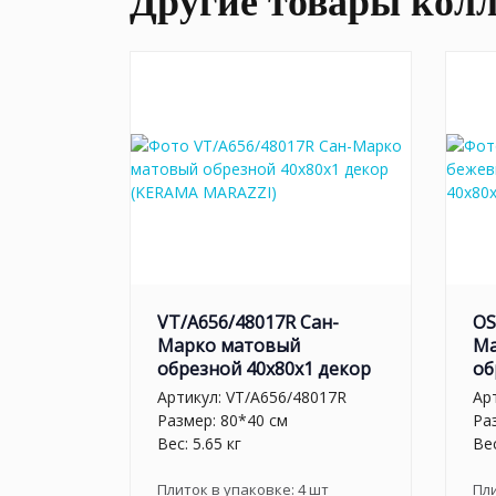
Другие товары кол
VT/A656/48017R Сан-
OS
Марко матовый
Ма
обрезной 40x80x1 декор
об
Артикул:
VT/A656/48017R
Ар
Размер: 80*40 см
Ра
Вес: 5.65 кг
Вес
Плиток в упаковке:
4
шт
Пл