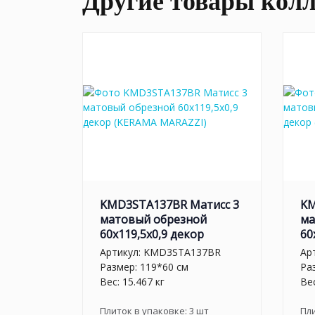
Другие товары кол
KMD3STA137BR Матисс 3
KM
матовый обрезной
ма
60x119,5x0,9 декор
60
Артикул:
KMD3STA137BR
Ар
Размер: 119*60 см
Ра
Вес: 15.467 кг
Вес
Плиток в упаковке:
3
шт
Пл