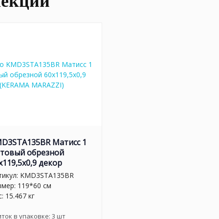
лекции
D3STA135BR Матисс 1
товый обрезной
x119,5x0,9 декор
тикул:
KMD3STA135BR
змер: 119*60 см
: 15.467 кг
иток в упаковке:
3
шт