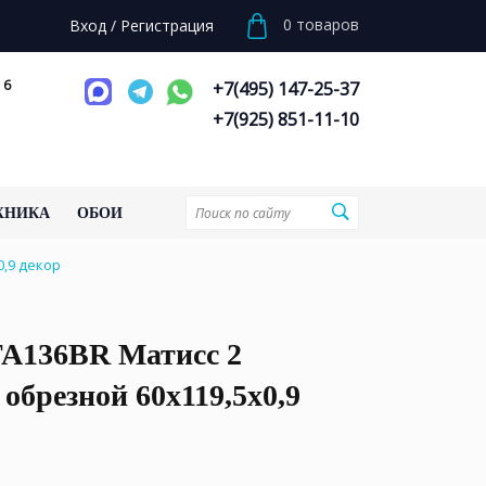
0
товаров
Вход
/
Регистрация
 6
+7(495) 147-25-37
+7(925) 851-11-10
ХНИКА
ОБОИ
,9 декор
136BR Матисс 2
обрезной 60x119,5x0,9