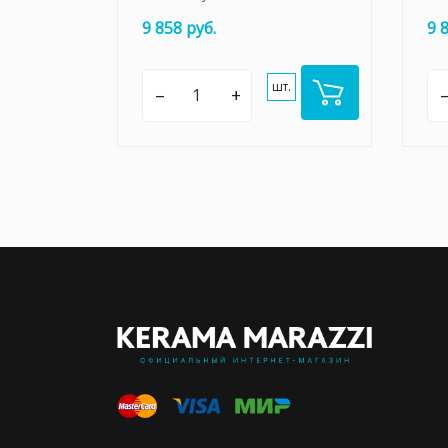
9 858 руб.
9 
шт.
–
+