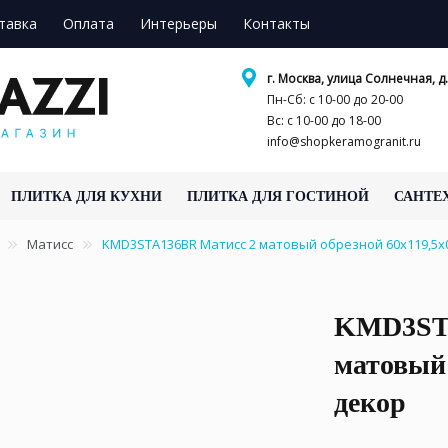
тавка
Оплата
Интерьеры
Контакты
г. Москва, улица Солнечная, д.
Пн-Сб: с 10-00 до 20-00
Вс: с 10-00 до 18-00
info@shopkeramogranit.ru
ПЛИТКА ДЛЯ КУХНИ
ПЛИТКА ДЛЯ ГОСТИНОЙ
САНТЕ
Матисс
KMD3STA136BR Матисс 2 матовый обрезной 60x119,5x0
KMD3STA
матовый 
декор