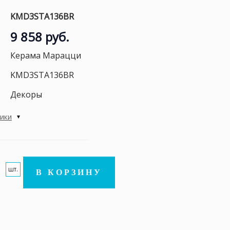
KMD3STA136BR
9 858 руб.
Керама Марацци
KMD3STA136BR
Декоры
тики
шт.
В КОРЗИНУ