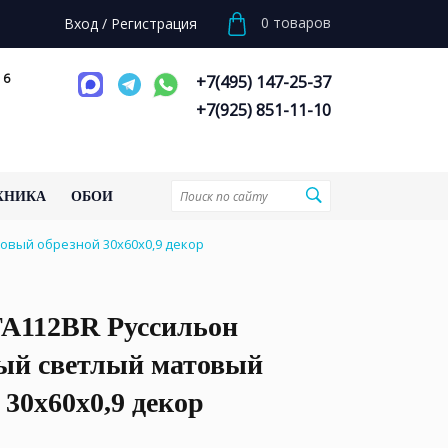
0
товаров
Вход
/
Регистрация
 6
+7(495) 147-25-37
+7(925) 851-11-10
ХНИКА
ОБОИ
овый обрезной 30x60x0,9 декор
112BR Руссильон
ый светлый матовый
 30x60x0,9 декор