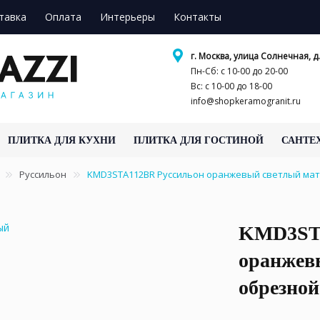
тавка
Оплата
Интерьеры
Контакты
г. Москва, улица Солнечная, д.
Пн-Сб: с 10-00 до 20-00
Вс: с 10-00 до 18-00
info@shopkeramogranit.ru
ПЛИТКА ДЛЯ КУХНИ
ПЛИТКА ДЛЯ ГОСТИНОЙ
САНТЕ
Руссильон
KMD3STA112BR Руссильон оранжевый светлый мат
KMD3STA
оранжев
обрезной