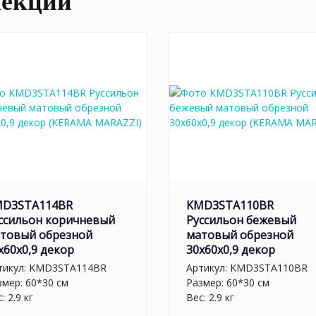
лекции
D3STA114BR
KMD3STA110BR
ссильон коричневый
Руссильон бежевый
товый обрезной
матовый обрезной
x60x0,9 декор
30x60x0,9 декор
тикул:
KMD3STA114BR
Артикул:
KMD3STA110BR
змер: 60*30 см
Размер: 60*30 см
: 2.9 кг
Вес: 2.9 кг