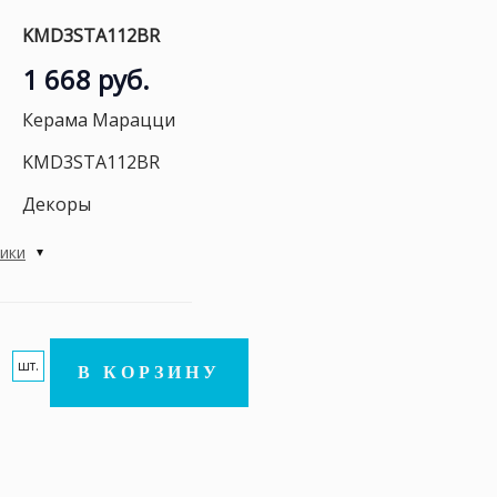
KMD3STA112BR
1 668 руб.
Керама Марацци
KMD3STA112BR
Декоры
тики
шт.
В КОРЗИНУ