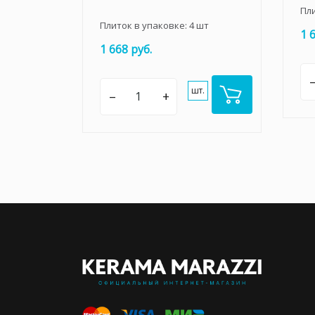
Пл
Плиток в упаковке:
4
шт
1 
1 668 руб.
шт.
–
+