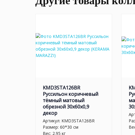
Другие товары кол
KMD3STA126BR
KM
Руссильон коричневый
Ру
тёмный матовый
ма
обрезной 30x60x0,9
30
декор
Ар
Артикул:
KMD3STA126BR
Ра
Размер: 60*30 см
Вес
Вес: 2.95 кг