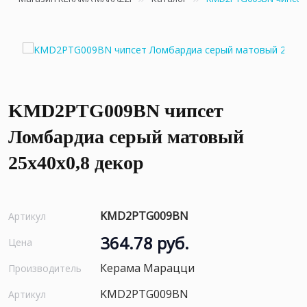
KMD2PTG009BN чипсет
Ломбардиа серый матовый
25x40x0,8 декор
KMD2PTG009BN
Артикул
364.78 руб.
Цена
Керама Марацци
Производитель
KMD2PTG009BN
Артикул