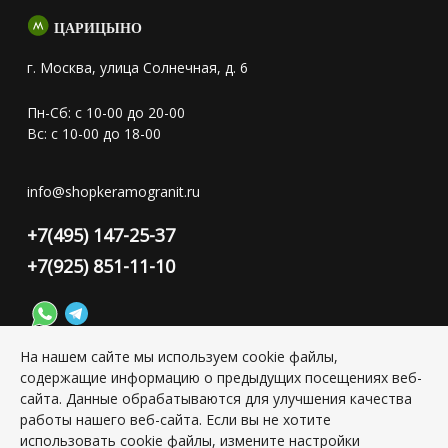
ЦАРИЦЫНО
г. Москва, улица Солнечная, д. 6
Пн-Сб: с 10-00 до 20-00
Вс: с 10-00 до 18-00
info@shopkeramogranit.ru
+7(495) 147-25-37
+7(925) 851-11-10
На нашем сайте мы используем cookie файлы,
содержащие информацию о предыдущих посещениях веб-
Конфиденциальность персональной информации
сайта. Данные обрабатываются для улучшения качества
работы нашего веб-сайта. Если вы не хотите
использовать cookie файлы, измените настройки
Copyright © 2026 ИП Григорьян Юлия Сергеевна, ИНН: