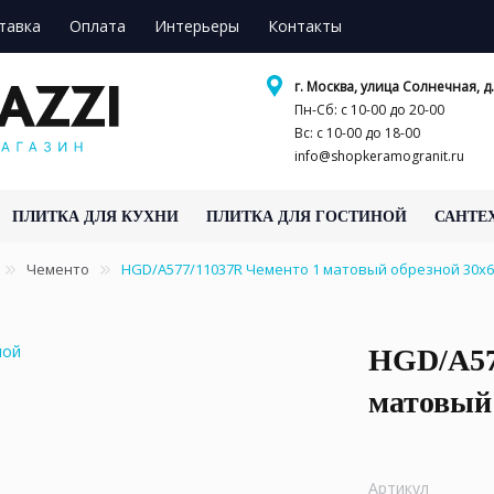
тавка
Оплата
Интерьеры
Контакты
г. Москва, улица Солнечная, д.
Пн-Сб: с 10-00 до 20-00
Вс: с 10-00 до 18-00
info@shopkeramogranit.ru
ПЛИТКА ДЛЯ КУХНИ
ПЛИТКА ДЛЯ ГОСТИНОЙ
САНТЕ
Чементо
HGD/A577/11037R Чементо 1 матовый обрезной 30x6
HGD/A57
матовый 
Артикул