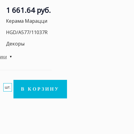
1 661.64 руб.
Керама Марацци
HGD/A577/11037R
Декоры
тики
шт.
В КОРЗИНУ