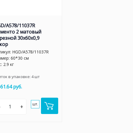
D/A578/11037R
менто 2 матовый
резной 30x60x0,9
кор
тикул:
HGD/A578/11037R
змер: 60*30 см
: 2.9 кг
иток в упаковке:
4
шт
661.64 руб.
шт.
–
+