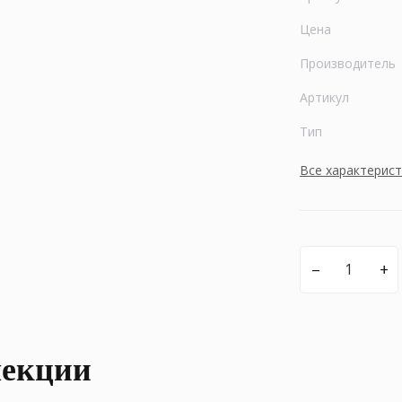
Цена
Производитель
Артикул
Тип
Все характерис
–
+
лекции