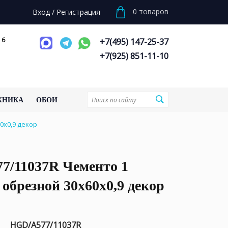
0
товаров
Вход
/
Регистрация
 6
+7(495) 147-25-37
+7(925) 851-11-10
ХНИКА
ОБОИ
0x0,9 декор
7/11037R Чементо 1
обрезной 30x60x0,9 декор
HGD/A577/11037R