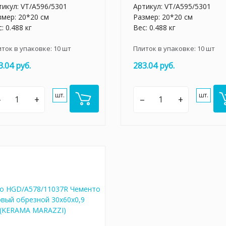
тикул:
VT/A596/5301
Артикул:
VT/A595/5301
змер: 20*20 см
Размер: 20*20 см
: 0.488 кг
Вес: 0.488 кг
иток в упаковке:
10
шт
Плиток в упаковке:
10
шт
3.04 руб.
283.04 руб.
шт.
шт.
–
+
–
+