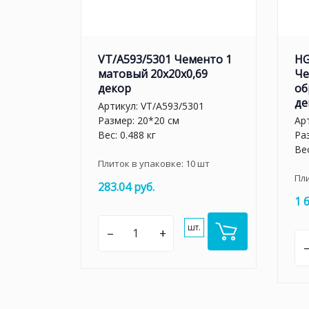
VT/A593/5301 Чементо 1
HG
матовый 20x20x0,69
Че
декор
об
де
Артикул:
VT/A593/5301
Размер: 20*20 см
Ар
Вес: 0.488 кг
Ра
Вес
Плиток в упаковке:
10
шт
Пл
283.04 руб.
1 
шт.
–
+