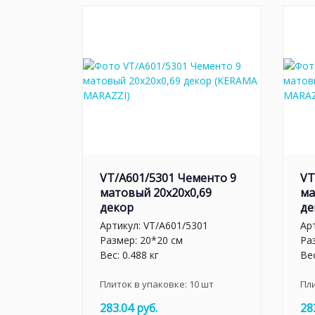
VT/A601/5301 Чементо 9
VT
матовый 20x20x0,69
ма
декор
де
Артикул:
VT/A601/5301
Ар
Размер: 20*20 см
Ра
Вес: 0.488 кг
Вес
Плиток в упаковке:
10
шт
Пл
283.04 руб.
28