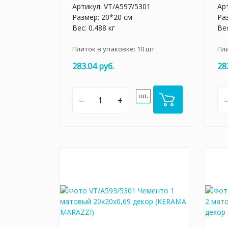
Артикул:
VT/A597/5301
Ар
Размер: 20*20 см
Ра
Вес: 0.488 кг
Вес
Плиток в упаковке:
10
шт
Пл
283.04 руб.
28
шт.
–
+