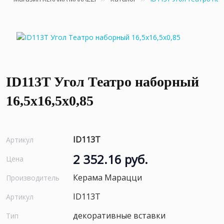
ID113T Угол Театро наборный
16,5x16,5x0,85
ID113T
Артикул
2 352.16 руб.
Цена
Керама Марацци
Производитель
ID113T
Артикул
декоративные вставки
Тип