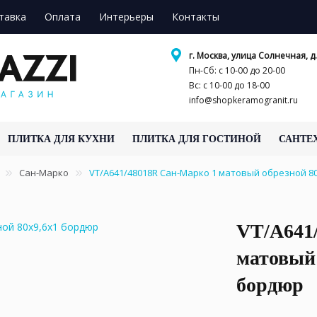
тавка
Оплата
Интерьеры
Контакты
г. Москва, улица Солнечная, д.
Пн-Сб: с 10-00 до 20-00
Вс: с 10-00 до 18-00
info@shopkeramogranit.ru
ПЛИТКА ДЛЯ КУХНИ
ПЛИТКА ДЛЯ ГОСТИНОЙ
САНТЕ
Сан-Марко
VT/A641/48018R Сан-Марко 1 матовый обрезной 8
VT/A641
матовый 
бордюр