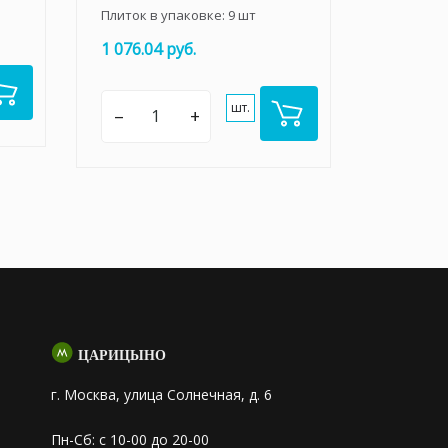
Плиток в упаковке:
9
шт
1 076.04 руб.
шт.
–
+
ЦАРИЦЫНО
г. Москва, улица Солнечная, д. 6
Пн-Сб: с 10-00 до 20-00