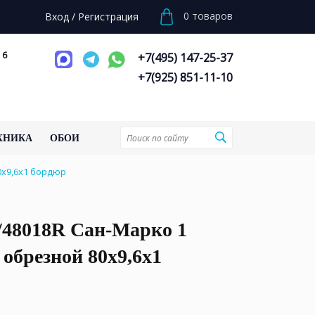
0
товаров
Вход
/
Регистрация
 6
+7(495) 147-25-37
+7(925) 851-11-10
ХНИКА
ОБОИ
0x9,6x1 бордюр
/48018R Сан-Марко 1
обрезной 80x9,6x1