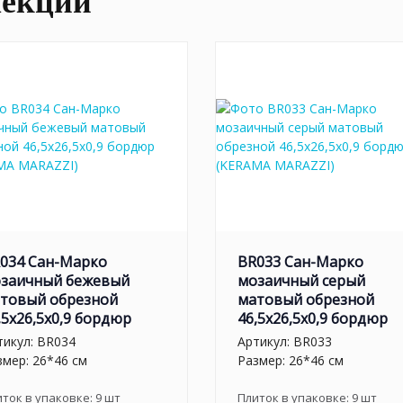
лекции
034 Сан-Марко
BR033 Сан-Марко
заичный бежевый
мозаичный серый
товый обрезной
матовый обрезной
,5x26,5x0,9 бордюр
46,5x26,5x0,9 бордюр
тикул:
BR034
Артикул:
BR033
змер: 26*46 см
Размер: 26*46 см
иток в упаковке:
9
шт
Плиток в упаковке:
9
шт