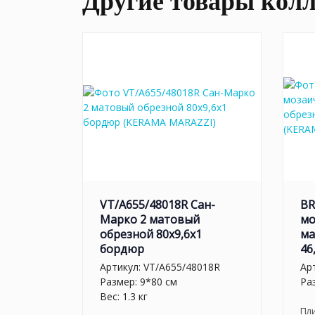
Другие товары кол
VT/A655/48018R Сан-
BR
Марко 2 матовый
мо
обрезной 80x9,6x1
ма
бордюр
46
Артикул:
VT/A655/48018R
Ар
Размер: 9*80 см
Ра
Вес: 1.3 кг
Пл