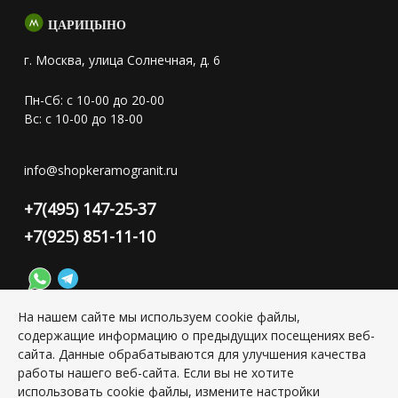
ЦАРИЦЫНО
г. Москва, улица Солнечная, д. 6
Пн-Сб: с 10-00 до 20-00
Вс: с 10-00 до 18-00
info@shopkeramogranit.ru
+7(495) 147-25-37
+7(925) 851-11-10
На нашем сайте мы используем cookie файлы,
содержащие информацию о предыдущих посещениях веб-
Конфиденциальность персональной информации
сайта. Данные обрабатываются для улучшения качества
работы нашего веб-сайта. Если вы не хотите
использовать cookie файлы, измените настройки
Copyright © 2026 ИП Григорьян Юлия Сергеевна, ИНН: