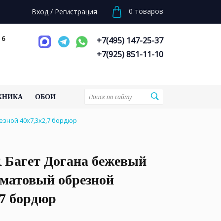
0
товаров
Вход
/
Регистрация
 6
+7(495) 147-25-37
+7(925) 851-11-10
ХНИКА
ОБОИ
езной 40x7,3x2,7 бордюр
 Багет Догана бежевый
 матовый обрезной
,7 бордюр