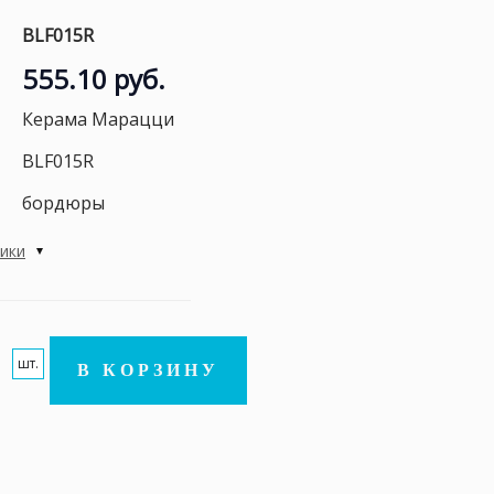
BLF015R
555.10 руб.
Керама Марацци
BLF015R
бордюры
тики
шт.
В КОРЗИНУ