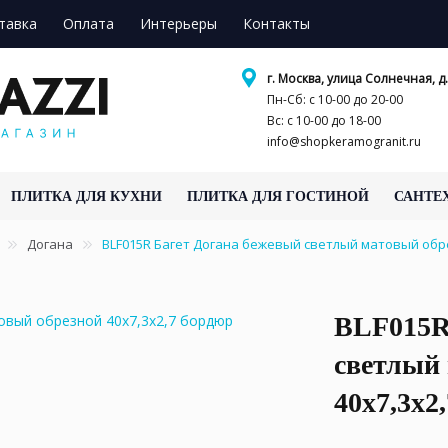
тавка
Оплата
Интерьеры
Контакты
г. Москва, улица Солнечная, д.
Пн-Сб: с 10-00 до 20-00
Вс: с 10-00 до 18-00
info@shopkeramogranit.ru
ПЛИТКА ДЛЯ КУХНИ
ПЛИТКА ДЛЯ ГОСТИНОЙ
САНТЕ
Догана
BLF015R Багет Догана бежевый светлый матовый обр
BLF015R
светлый
40x7,3x2