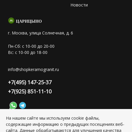
Новости
ЦАРИЦЫНО
г. Москва, улица Солнечная, д. 6
Пн-Сб: с 10-00 до 20-00
Вс: с 10-00 до 18-00
info@shopkeramogranit.ru
+7(495) 147-25-37
+7(925) 851-11-10
На нашем сайте мы используем cookie файлы,
содержащие информацию о предыдущих посещениях веб-
Конфиденциальность персональной информации
сайта. Данные обрабатываются для улучшения качества