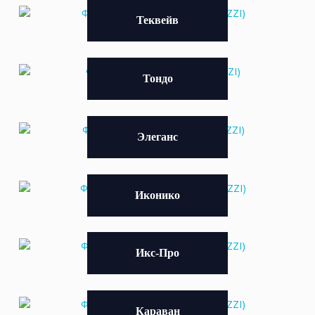
Теквейв
Тондо
Элеганс
Иконико
Икс-Про
Караван