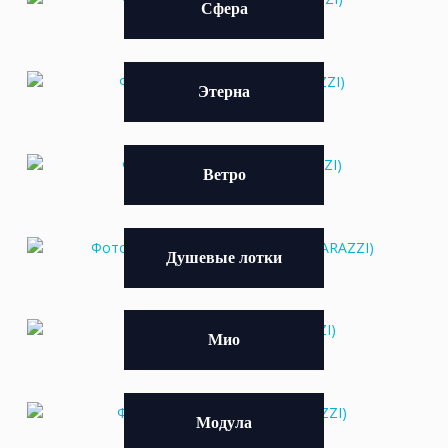
Сфера
Этерна
Ветро
Душевые лотки
Мио
Модула