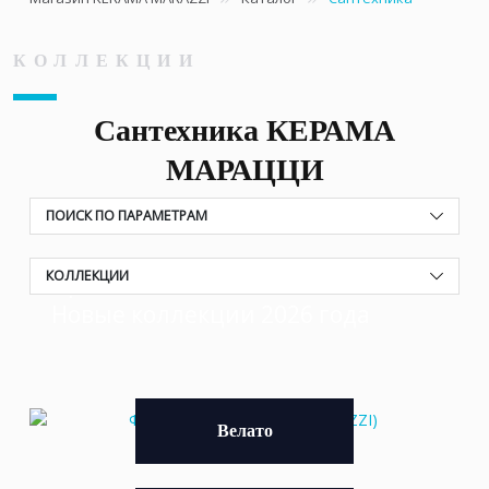
КОЛЛЕКЦИИ
Сантехника КЕРАМА
МАРАЦЦИ
ПОИСК ПО ПАРАМЕТРАМ
КОЛЛЕКЦИИ
Прованс KERAMA MARAZZI
Новые коллекции 2026 года
Велато